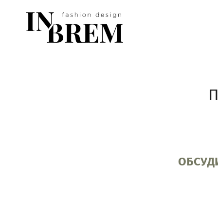
П
ОБСУД