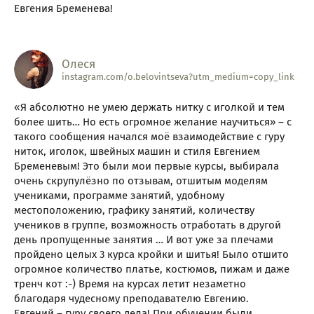
Евгения Бременева!
Олеся
instagram.com/o.belovintseva?utm_medium=copy_link
«Я абсолютно не умею держать нитку с иголкой и тем
более шить… Но есть огромное желание научиться» – с
такого сообщения начался моё взаимодействие с гуру
ниток, иголок, швейных машин и стиля Евгением
Бременевым! Это были мои первые курсы, выбирала
очень скрупулёзно по отзывам, отшитым моделям
учениками, программе занятий, удобному
местоположению, графику занятий, количеству
учеников в группе, возможность отработать в другой
день пропущенные занятия … И вот уже за плечами
пройдено целых 3 курса кройки и шитья! Было отшито
огромное количество платье, костюмов, пижам и даже
тренч кот :-) Время на курсах летит незаметно
благодаря чудесному преподавателю Евгению.
Евгений – гуру своего дела! При обучении были