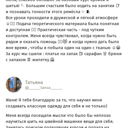
шитья! 🪡 Большим счастьем было ходить на занятия 📑
и познавать тонкости этого ремёсла ✨ 🧵
Все уроки проходили в дружеской и лёгкой атмосфере
☺️👍🏼 Подача теоретического материала была понятная
и доступная ☝🏼 Практическая часть - под чутким
контролем. Женя всегда чувствовал, когда нужно быть
рядом и оказать помощь ✌🏼😻 и когда нужно дать было
мне время , чтобы я побыла один на один с тканью ☺️😀
За курс мы сшили : платье на запах 🥻 сарафан 👗 брюки
с запахом 👖 жилетку 🦺
Татьяна
@______tanua______
Женя! Я тебя благодарю за то, что научил меня
создавать классную одежду для себя и не только)
Меня всегда посещали мысли что было бы неплохо
научиться шить на швейной машинке вещи для себя.
Занялась поиском подходящих курсов и попала на