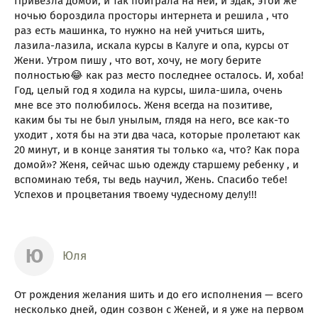
Привезла домой, и так поиграла на ней, и эдак, этой же
ночью бороздила просторы интернета и решила , что
раз есть машинка, то нужно на ней учиться шить,
лазила-лазила, искала курсы в Калуге и опа, курсы от
Жени. Утром пишу , что вот, хочу, не могу берите
полностью😂 как раз место последнее осталось. И, хоба!
Год, целый год я ходила на курсы, шила-шила, очень
мне все это полюбилось. Женя всегда на позитиве,
каким бы ты не был унылым, глядя на него, все как-то
уходит , хотя бы на эти два часа, которые пролетают как
20 минут, и в конце занятия ты только «а, что? Как пора
домой»? Женя, сейчас шью одежду старшему ребенку , и
вспоминаю тебя, ты ведь научил, Жень. Спасибо тебе!
Успехов и процветания твоему чудесному делу!!!
Ю
Юля
От рождения желания шить и до его исполнения — всего
несколько дней, один созвон с Женей, и я уже на первом