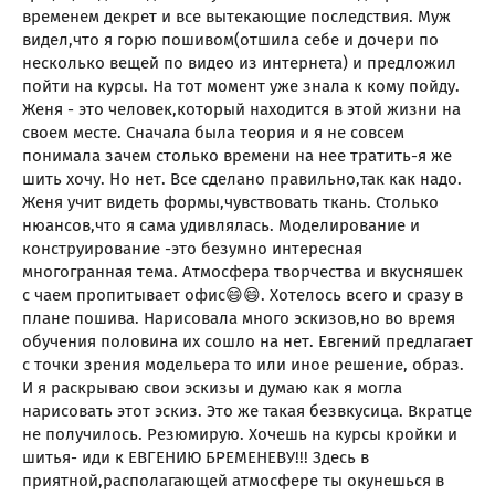
временем декрет и все вытекающие последствия. Муж
видел,что я горю пошивом(отшила себе и дочери по
несколько вещей по видео из интернета) и предложил
пойти на курсы. На тот момент уже знала к кому пойду.
Женя - это человек,который находится в этой жизни на
своем месте. Сначала была теория и я не совсем
понимала зачем столько времени на нее тратить-я же
шить хочу. Но нет. Все сделано правильно,так как надо.
Женя учит видеть формы,чувствовать ткань. Столько
нюансов,что я сама удивлялась. Моделирование и
конструирование -это безумно интересная
многогранная тема. Атмосфера творчества и вкусняшек
с чаем пропитывает офис😄😄. Хотелось всего и сразу в
плане пошива. Нарисовала много эскизов,но во время
обучения половина их сошло на нет. Евгений предлагает
с точки зрения модельера то или иное решение, образ.
И я раскрываю свои эскизы и думаю как я могла
нарисовать этот эскиз. Это же такая безвкусица. Вкратце
не получилось. Резюмирую. Хочешь на курсы кройки и
шитья- иди к ЕВГЕНИЮ БРЕМЕНЕВУ!!! Здесь в
приятной,располагающей атмосфере ты окунешься в