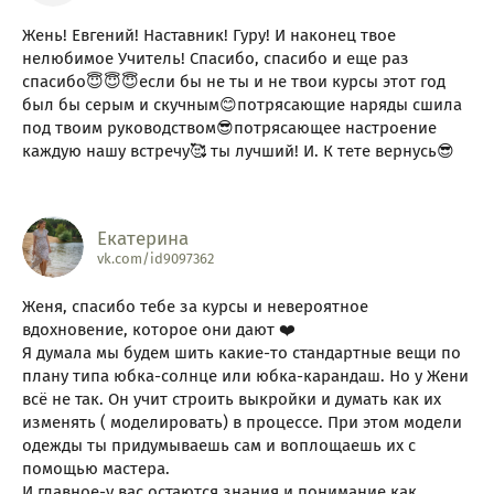
Жень! Евгений! Наставник! Гуру! И наконец твое
нелюбимое Учитель! Спасибо, спасибо и еще раз
спасибо😇😇😇если бы не ты и не твои курсы этот год
был бы серым и скучным😊потрясающие наряды сшила
под твоим руководством😎потрясающее настроение
каждую нашу встречу🥰 ты лучший! И. К тете вернусь😎
Екатерина
vk.com/id9097362
Женя, спасибо тебе за курсы и невероятное
вдохновение, которое они дают ❤️
Я думала мы будем шить какие-то стандартные вещи по
плану типа юбка-солнце или юбка-карандаш. Но у Жени
всё не так. Он учит строить выкройки и думать как их
изменять ( моделировать) в процессе. При этом модели
одежды ты придумываешь сам и воплощаешь их с
помощью мастера.
И главное-у вас остаются знания и понимание как